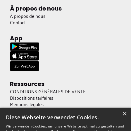
À propos de nous
À propos de nous
Contact
App
Ressources
CONDITIONS GÉNÉRALES DE VENTE
Dispositions tarifaires
Mentions légales
Protection des données
×
Accessibilité
Diese Webseite verwendet Cookies.
Wir verwenden Cookies, um unsere Website optimal zu gestalten und